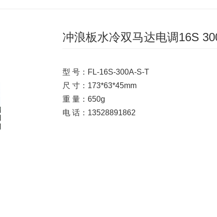
冲浪板水冷双马达电调16S 30
型 号：FL-16S-300A-S-T
尺 寸：
173*63*45mm
重 量：650g
电 话：13528891862